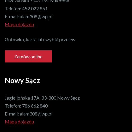
Pszczyńska 7, 43-190 Mikołów
Telefon:
452 022 861
E-mail:
alam308@wp.pl
Mapa dojazdu
Gotówka, karta lub szybki przelew
Zamów online
Nowy Sącz
Jagiellońska 17A, 33-300 Nowy Sącz
Telefon:
786 662 840
E-mail:
alam308@wp.pl
Mapa dojazdu