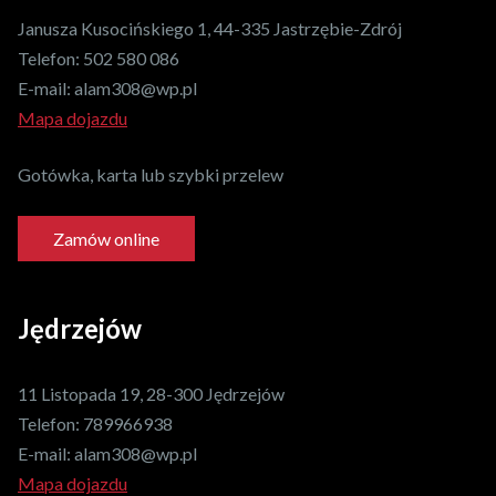
Janusza Kusocińskiego 1, 44-335 Jastrzębie-Zdrój
Telefon:
502 580 086
E-mail:
alam308@wp.pl
Mapa dojazdu
Gotówka, karta lub szybki przelew
Zamów online
Jędrzejów
11 Listopada 19, 28-300 Jędrzejów
Telefon:
789966938
E-mail:
alam308@wp.pl
Mapa dojazdu