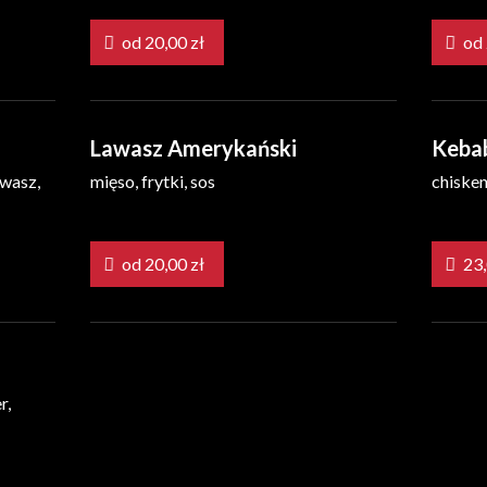
od 20,00 zł
Lawasz Amerykański
Kebab
awasz,
mięso, frytki, sos
chisken
od 20,00 zł
r,