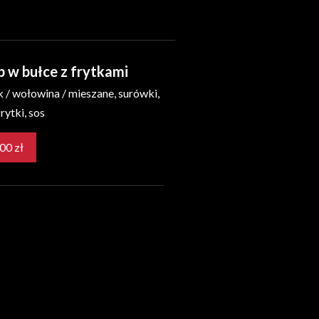
 w bułce z frytkami
 / wołowina / mieszane, surówki,
rytki, sos
27,00 zł