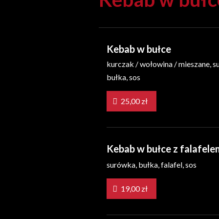
Kebab w bułce
kurczak / wołowina / mieszane, s
bułka, sos
25,00 zł
Kebab w bułce z falafel
surówka, bułka, falafel, sos
19,00 zł