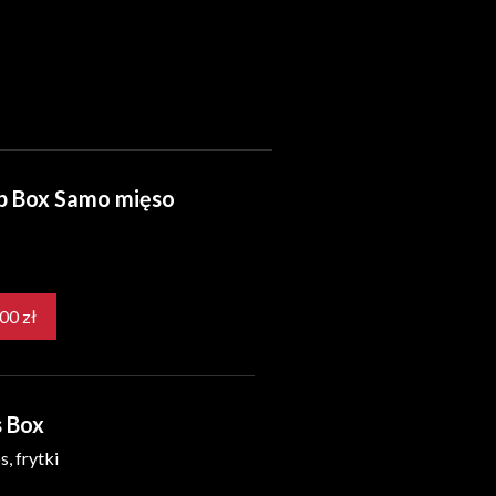
b Box Samo mięso
30,00 zł
s Box
s, frytki