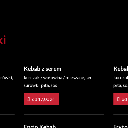
ki
Kebab z serem
Keba
urówki,
kurczak / wołowina / mieszane, ser,
kurczak
surówki, pita, sos
pita, so
od 17,00 zł
Fryto Kebab
Fryto