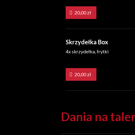
20,00 zł
Skrzydełka Box
4x skrzydełka, frytki
20,00 zł
Dania na tale