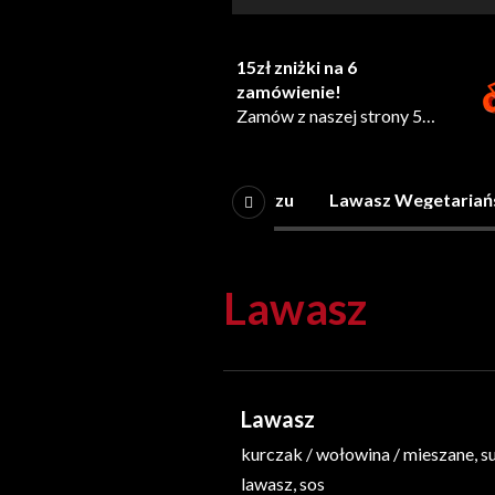
15zł zniżki na 6
zamówienie!
Zamów z naszej strony 5
razy a otrzymasz 15zł
rabatu na 6 zamówienie!
*Promocja wymaga zgody
e
Strefa Box
Dania na talerzu
Lawasz Wegetariań
marketingowej
Lawasz
Lawasz
kurczak / wołowina / mieszane, s
lawasz, sos