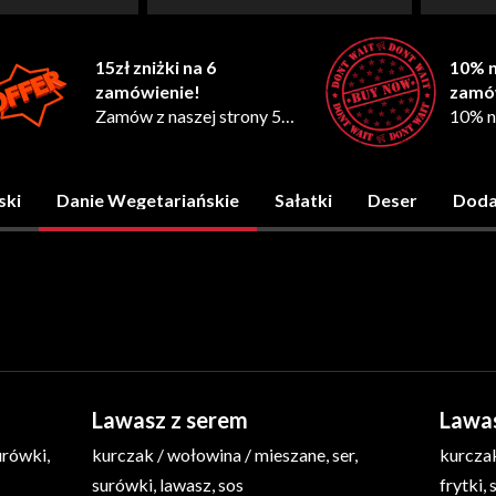
15zł zniżki na 6
10% n
zamówienie!
zamó
Zamów z naszej strony 5
10% n
razy a otrzymasz 15zł
zamów
rabatu na 6 zamówienie!
www! 
Oferta
*Promocja wymaga zgody
zgody
ski
Danie Wegetariańskie
Sałatki
Deser
Doda
marketingowej
Lawasz z serem
Lawas
urówki,
kurczak / wołowina / mieszane, ser,
kurczak
surówki, lawasz, sos
frytki,