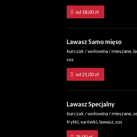
od 18,00 zł
Lawasz Samo mięso
kurczak / wołowina / mieszane, l
sos
od 21,00 zł
Lawasz Specjalny
kurczak / wołowina / mieszane, se
frytki, surówki, lawasz, sos
35,00 zł