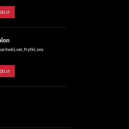
20,00 zł
alon
urówki, ser, frytki, sos
25,00 zł