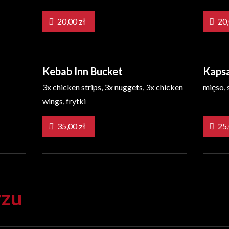
20,00 zł
Kebab Inn Bucket
Kaps
3x chicken strips, 3x nuggets, 3x chicken
mięso, s
wings, frytki
35,00 zł
rzu