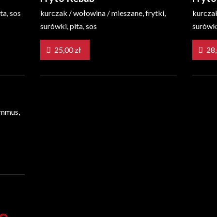
ta, sos
kurczak / wołowina / mieszane, frytki,
kurczak
surówki, pita, sos
surówki
25,00 zł
ummus,
e