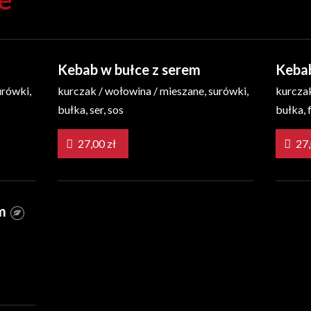
Kebab w bułce z serem
Kebab
urówki,
kurczak / wołowina / mieszane, surówki,
kurczak
bułka, ser, sos
bułka, f
27,00 zł
em