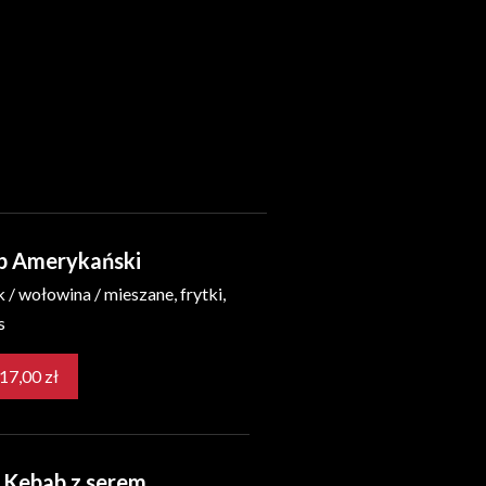
b Amerykański
 / wołowina / mieszane, frytki,
s
od 17,00 zł
 Kebab z serem