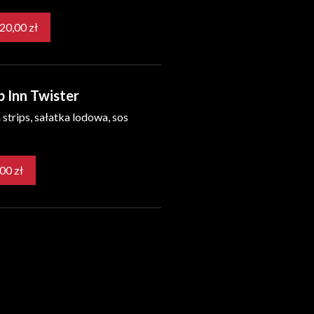
od 20,00 zł
 Inn Twister
 strips, sałatka lodowa, sos
23,00 zł