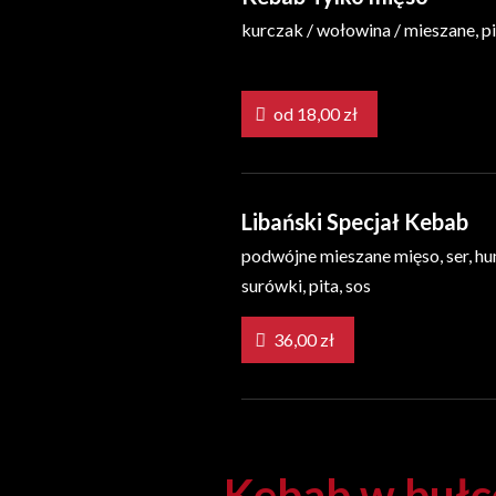
kurczak / wołowina / mieszane, pi
od 18,00 zł
Libański Specjał Kebab
podwójne mieszane mięso, ser, h
surówki, pita, sos
36,00 zł
Kebab w bułc