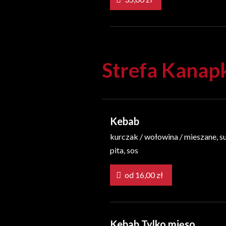
Strefa Kanap
Kebab
kurczak / wołowina / mieszane, s
pita, sos
od 16,00 zł
Kebab Tylko mięso