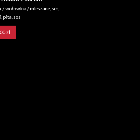
 / wołowina / mieszane, ser,
, pita, sos
28,00 zł