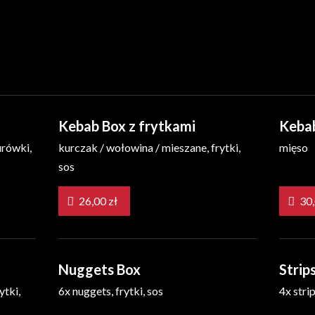
Kebab Box z frytkami
Keba
urówki,
kurczak / wołowina / mieszane, frytki,
mięso
sos
26,00 zł
Nuggets Box
Strip
ytki,
6x nuggets, frytki, sos
4x strip