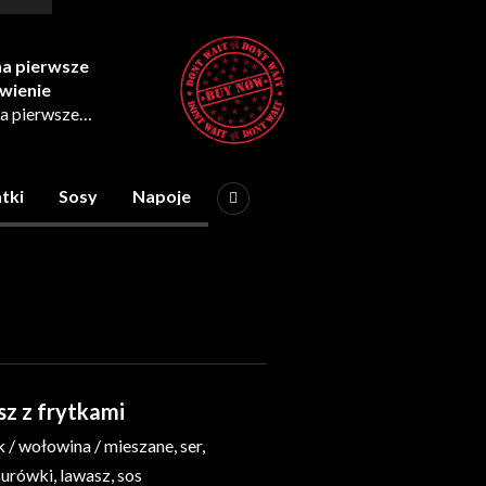
a pierwsze
wienie
a pierwsze
ienie z naszej strony
* Promocja wymaga
 marketingowej
tki
Sosy
Napoje
z z frytkami
 / wołowina / mieszane, ser,
 surówki, lawasz, sos