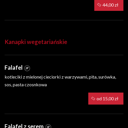
44,00 zł
Kanapki wegetariańskie
Falafel
kotleciki z mielonej cieciorki z warzywami, pita, surówka,
sos, pasta czosnkowa
od 15,00 zł
Falafel z serem