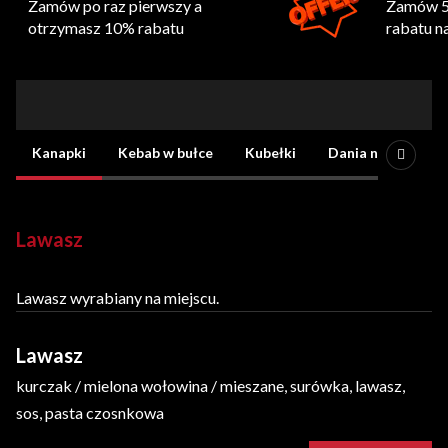
Zamów po raz pierwszy a
Zamów 5
otrzymasz 10% rabatu
rabatu n
Oferta
Kanapki
Kebab w bułce
Kubełki
Dania na talerzu
Lawasz
Lawasz wyrabiany na miejscu.
Lawasz
kurczak / mielona wołowina / mieszane, surówka, lawasz,
sos, pasta czosnkowa