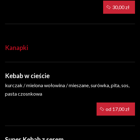
30,00 zł
Kanapki
Kebab w cieście
kurczak / mielona wołowina / mieszane, surówka, pita, sos,
pasta czosnkowa
od 17,00 zł
Super Kebab z serem