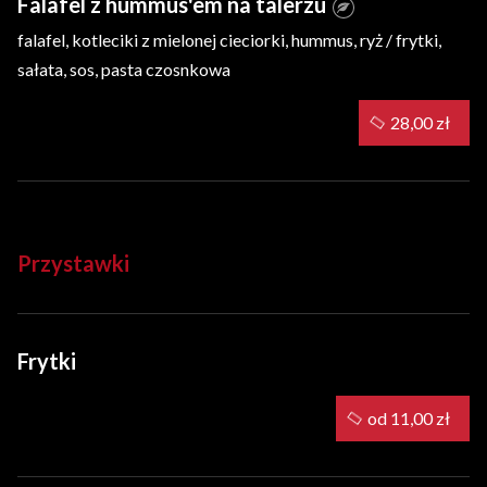
Falafel z hummus'em na talerzu
falafel, kotleciki z mielonej cieciorki, hummus, ryż / frytki,
sałata, sos, pasta czosnkowa
28,00 zł
Przystawki
Frytki
od 11,00 zł