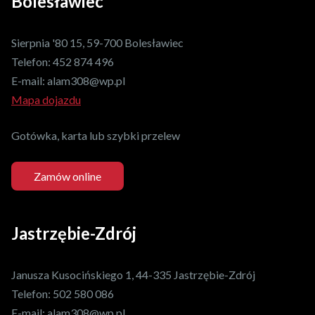
Bolesławiec
Sierpnia '80 15, 59-700 Bolesławiec
Telefon:
452 874 496
E-mail:
alam308@wp.pl
Mapa dojazdu
Gotówka, karta lub szybki przelew
Zamów online
Jastrzębie-Zdrój
Janusza Kusocińskiego 1, 44-335 Jastrzębie-Zdrój
Telefon:
502 580 086
E-mail:
alam308@wp.pl