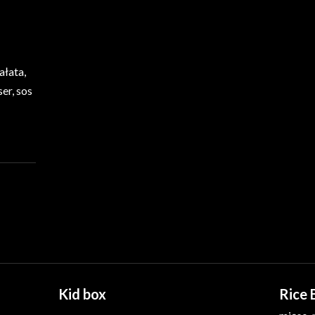
ałata,
er, sos
Kid box
Rice 