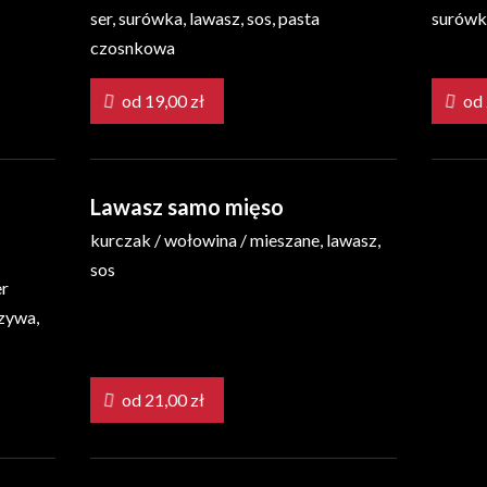
ser, surówka, lawasz, sos, pasta
surówka
czosnkowa
od 19,00 zł
Lawasz samo mięso
kurczak / wołowina / mieszane, lawasz,
i
sos
er
rzywa,
od 21,00 zł