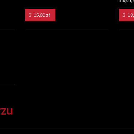
mięso, 
15,00 zł
rzu