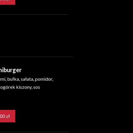
miburger
umi, bułka, sałata, pomidor,
 ogórek kiszony, sos
25,00 zł