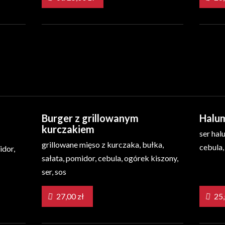
Burger z grillowanym
Halu
kurczakiem
ser hal
grillowane mięso z kurczaka, bułka,
cebula,
idor,
sałata, pomidor, cebula, ogórek kiszony,
ser, sos
27,00 zł