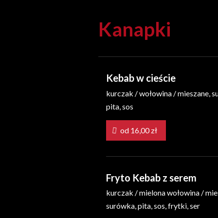
Kanapki
Kebab w cieście
kurczak / wołowina / mieszane, s
pita, sos
od 16,00 zł
Fryto Kebab z serem
kurczak / mielona wołowina / mie
surówka, pita, sos, frytki, ser