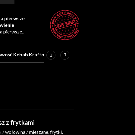
a pierwsze
wienie
a pierwsze
ienie z naszej strony
* Promocja wymaga
 marketingowej
wość Kebab Kraftowy
Sałatki
Kawałki Kurczaka
z z frytkami
 / wołowina / mieszane, frytki,