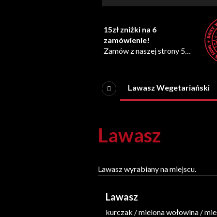
15zł zniżki na 6
zamówienie!
Zamów z naszej strony 5
razy a otrzymasz 15zł
rabatu na 6 zamówienie!
*Promocja wymaga zgody
ania na talerzu
Dania z grilla
Lawasz Wegetariański
marketingowej
Lawasz
Lawasz wyrabiany na miejscu.
Lawasz
kurczak / mielona wołowina / mie