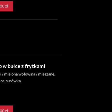
35,00 zł
 w bułce z frytkami
 / mielona wołowina / mieszane,
sos, surówka
26,00 zł