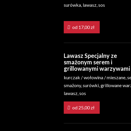
surówka, lawasz, sos
od 17,00 zł
Lawasz Specjalny ze
smażonym serem i
grillowanymi warzywam
kurczak / wołowina / mieszane, s
smażony, surówki, grillowane wa
lawasz, sos
od 25,00 zł