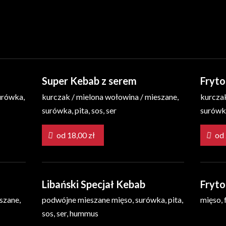
Super Kebab z serem
Fryt
urówka,
kurczak / mielona wołowina / mieszane,
kurczak
surówka, pita, sos, ser
surówka,
od 18,00 zł
Libański Specjał Kebab
Fryto
szane,
podwójne mieszane mięso, surówka, pita,
mięso, f
sos, ser, hummus