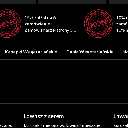
15zł zniżki na 6
10% n
zamówienie!
zamó
Zamów z naszej strony 5
10% n
razy a otrzymasz 15zł
zamów
rabatu na 6 zamówienie!
www! 
Oferta
*Promocja wymaga zgody
zgody
Kanapki Wegetariańskie
Dania Wegetariańskie
No
marketingowej
Lawasz z serem
Lawas
szane,
kurczak / mielona wołowina / mieszane,
kurczak