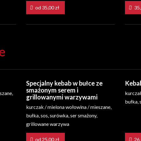
od 35,00 zł
e
Specjalny kebab w bułce ze
Kebab
smażonym serem i
szane,
kurczak
grillowanymi warzywami
bułka, 
kurczak / mielona wołowina / mieszane,
bułka, sos, surówka, ser smażony,
grillowane warzywa
od 25,00 zł