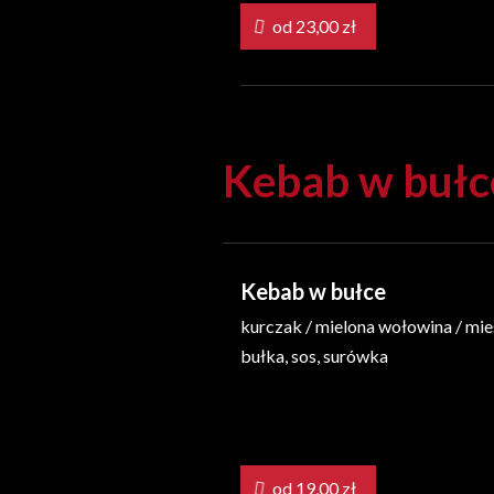
od 23,00 zł
Kebab w bułc
Kebab w bułce
kurczak / mielona wołowina / mie
bułka, sos, surówka
od 19,00 zł