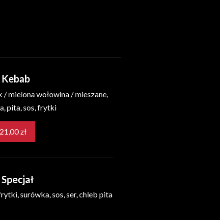
o Kebab
 / mielona wołowina / mieszane,
 pita, sos, frytki
od 21,00 zł
 Specjał
rytki, surówka, sos, ser, chleb pita